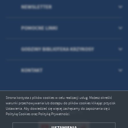
NEWSLETTER
POMOCNE LINKI
GODZINY BIBLIOTEKA KRZYKOSY
KONTAKT
Strona korzysta z plików cookies w celu realizacji usług. Możesz określić
warunki przechowywania lub dostępu do plików cookies klikając przycisk
Ustawienia. Aby dowiedzieć się więcej zachęcamy do zapoznania się z
Odwiedzin: 446775
Polityką Cookies oraz Polityką Prywatności.
ZAPISZ WYBRANE
USTAWIENIA