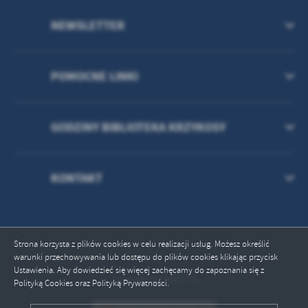
NEWSLETTER
POMOCNE LINKI
GODZINY BIBLIOTEKA KRZYKOSY
KONTAKT
Strona korzysta z plików cookies w celu realizacji usług. Możesz określić
warunki przechowywania lub dostępu do plików cookies klikając przycisk
Ustawienia. Aby dowiedzieć się więcej zachęcamy do zapoznania się z
Odwiedzin: 446778
Polityką Cookies oraz Polityką Prywatności.
ZAPISZ WYBRANE