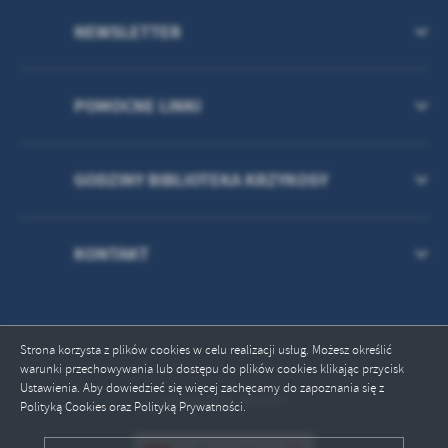
NEWSLETTER
POMOCNE LINKI
GODZINY BIBLIOTEKA KRZYKOSY
KONTAKT
Strona korzysta z plików cookies w celu realizacji usług. Możesz określić
warunki przechowywania lub dostępu do plików cookies klikając przycisk
Ustawienia. Aby dowiedzieć się więcej zachęcamy do zapoznania się z
Odwiedzin: 446797
Polityką Cookies oraz Polityką Prywatności.
ZAPISZ WYBRANE